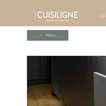
CU
Retour