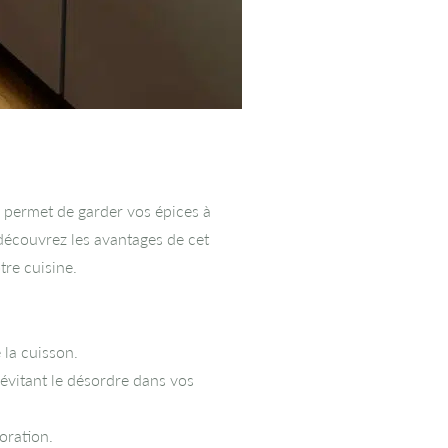
l permet de garder vos épices à
 découvrez les avantages de cet
tre cuisine.
 la cuisson.
vitant le désordre dans vos
oration.