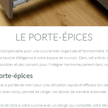
LE PORTE-ÉPICES
indispensable pour une cuisine bien organisée et fonctionnelle. I
e touche d’élégance à votre espace de cuisson. Dans cet article,
sponibles et des conseils pour l’intégrer harmonieusement dans vo
orte-épices
s à portée de main pour une utilisation rapide et efficace lors de
s bien conçu permet de ranger vos épices de manière ordonnée, é
e de style à votre cuisine avec un design qui complète votre déc