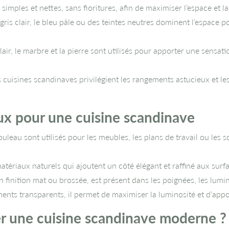
 simples et nettes, sans fioritures, afin de maximiser l’espace et la
 gris clair, le bleu pâle ou des teintes neutres dominent l’espace
lair, le marbre et la pierre sont utilisés pour apporter une sensat
 cuisines scandinaves privilégient les rangements astucieux et les
ux pour une cuisine scandinave
leau sont utilisés pour les meubles, les plans de travail ou les so
tériaux naturels qui ajoutent un côté élégant et raffiné aux surfa
 finition mat ou brossée, est présent dans les poignées, les lumin
ments transparents, il permet de maximiser la luminosité et d’appor
une cuisine scandinave moderne ?