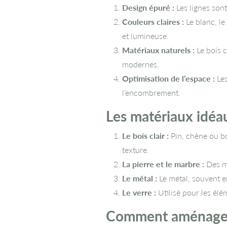
Design épuré :
Les lignes sont
Couleurs claires :
Le blanc, le
et lumineuse.
Matériaux naturels :
Le bois c
modernes.
Optimisation de l’espace :
Les
l’encombrement.
Les matériaux idéa
Le bois clair :
Pin, chêne ou bou
texture.
La pierre et le marbre :
Des ma
Le métal :
Le métal, souvent en
Le verre :
Utilisé pour les élé
Comment aménager 