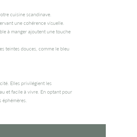
votre cuisine scandinave.
servant une cohérence visuelle.
able à manger ajoutent une touche
s teintes douces, comme le bleu
té. Elles privilégient les
au et facile à vivre. En optant pour
es éphémères.