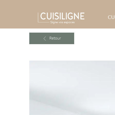
CU
Retour