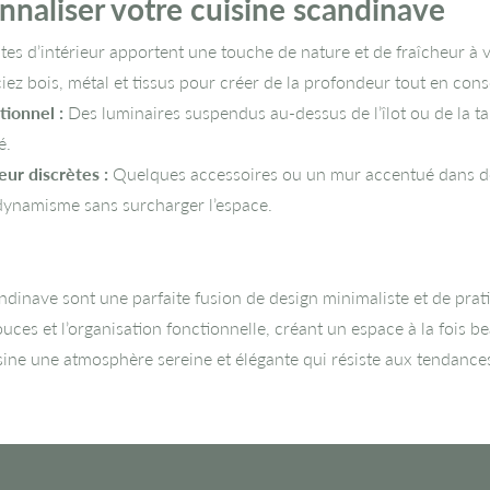
nnaliser votre cuisine scandinave
tes d’intérieur apportent une touche de nature et de fraîcheur à 
ez bois, métal et tissus pour créer de la profondeur tout en con
tionnel :
Des luminaires suspendus au-dessus de l’îlot ou de la t
é.
ur discrètes :
Quelques accessoires ou un mur accentué dans de
u dynamisme sans surcharger l’espace.
inave sont une parfaite fusion de design minimaliste et de pratici
uces et l’organisation fonctionnelle, créant un espace à la fois be
isine une atmosphère sereine et élégante qui résiste aux tendanc